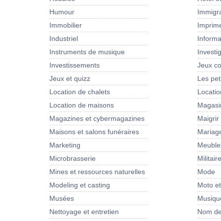
Humour
Immigra
Immobilier
Imprim
Industriel
Informa
Instruments de musique
Investi
Investissements
Jeux co
Jeux et quizz
Les pet
Location de chalets
Locati
Location de maisons
Magasi
Magazines et cybermagazines
Maigrir
Maisons et salons funéraires
Mariag
Marketing
Meubles
Microbrasserie
Militair
Mines et ressources naturelles
Mode
Modeling et casting
Moto e
Musées
Musiqu
Nettoyage et entretien
Nom de