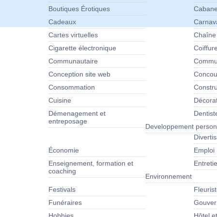
Boutiques Érotiques
Cabane
Cadeaux
Carnav
Cartes virtuelles
Chaîne
Cigarette électronique
Coiffur
Communautaire
Commun
Conception site web
Concour
Consommation
Constru
Cuisine
Décora
Démenagement et
Dentist
entreposage
Developpement person
Diverti
Économie
Emploi
Enseignement, formation et
Entret
coaching
Environnement
Festivals
Fleuris
Funéraires
Gouver
Hobbies
Hôtel e