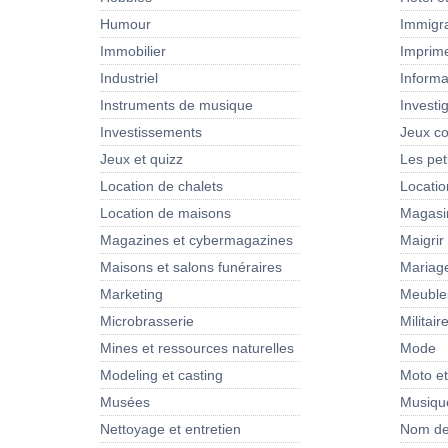
Humour
Immigra
Immobilier
Imprim
Industriel
Informa
Instruments de musique
Investi
Investissements
Jeux co
Jeux et quizz
Les pet
Location de chalets
Locati
Location de maisons
Magasi
Magazines et cybermagazines
Maigrir
Maisons et salons funéraires
Mariag
Marketing
Meubles
Microbrasserie
Militair
Mines et ressources naturelles
Mode
Modeling et casting
Moto e
Musées
Musiqu
Nettoyage et entretien
Nom de