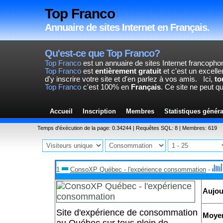
Top Franco
Annuaire de sites Internet en Français.
Qu'est-ce que Top Franco?
Top Franco
est un annuaire de sites Internet francopho
Top Franco
est
entièrement gratuit
et c'est un excelle
d'y inscrire votre site et d'en parlez à vos amis.
Ici,
to
Top Franco
c'est 100% en
Français
. Ce site ne peut q
Accueil
Inscription
Membres
Statistiques génér
Temps d'éxécution de la page: 0.34244 | Requêtes SQL: 8 | Membres: 619
1
ConsoXP Québec - l'expérience consommation
-
Aujou
Site d'expérience de consommation
Moye