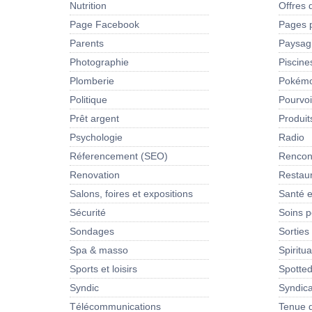
Nutrition
Offres 
Page Facebook
Pages 
Parents
Paysag
Photographie
Piscine
Plomberie
Pokém
Politique
Pourvoi
Prêt argent
Produit
Psychologie
Radio
Réferencement (SEO)
Rencon
Renovation
Restau
Salons, foires et expositions
Santé e
Sécurité
Soins p
Sondages
Sorties
Spa & masso
Spiritua
Sports et loisirs
Spotte
Syndic
Syndica
Télécommunications
Tenue d