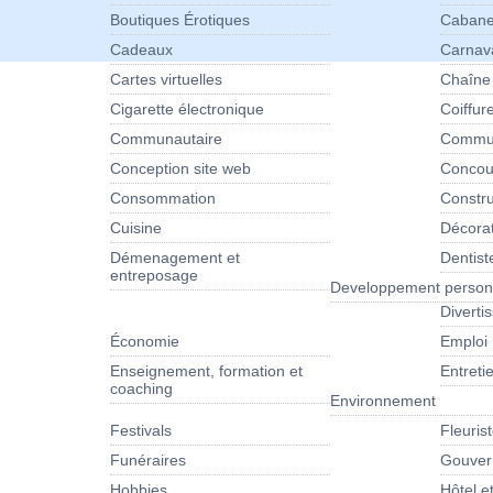
Boutiques Érotiques
Cabane
Cadeaux
Carnav
Cartes virtuelles
Chaîne
Cigarette électronique
Coiffur
Communautaire
Commun
Conception site web
Concour
Consommation
Constru
Cuisine
Décora
Démenagement et
Dentist
entreposage
Developpement person
Diverti
Économie
Emploi
Enseignement, formation et
Entret
coaching
Environnement
Festivals
Fleuris
Funéraires
Gouver
Hobbies
Hôtel e