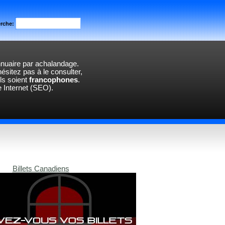
rche:
annuaire par achalandage.
hésitez pas à le consulter,
l
s
soi
en
t
francophones
.
e Internet (SEO).
Billets Canadiens