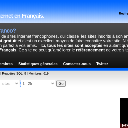
Reche
ternet en Français.
ranco?
 de sites Internet francophones, qui classe les sites inscrits à son 
t gratuit
et c'est un excellent moyen de faire connaître votre site. N'
'en parlez à vos amis.
Ici,
tous les sites sont acceptés
en autant qu'i
Français
. Ce site ne peut qu'améliorer le
référencement
de votre sit
embres
Statistiques générales
Contactez-nous
Twitter
 | Requêtes SQL: 8 | Membres: 619