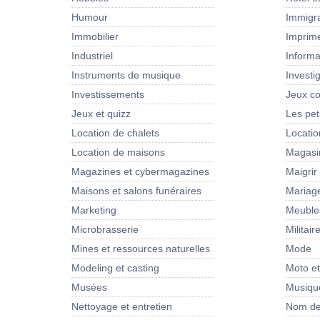
Humour
Immigra
Immobilier
Imprim
Industriel
Informa
Instruments de musique
Investi
Investissements
Jeux co
Jeux et quizz
Les pet
Location de chalets
Locati
Location de maisons
Magasi
Magazines et cybermagazines
Maigrir
Maisons et salons funéraires
Mariag
Marketing
Meubles
Microbrasserie
Militair
Mines et ressources naturelles
Mode
Modeling et casting
Moto e
Musées
Musiqu
Nettoyage et entretien
Nom de