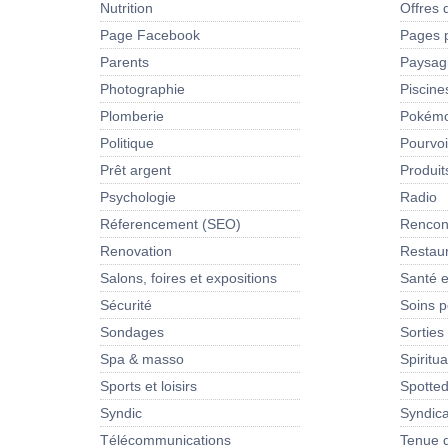
Nutrition
Offres 
Page Facebook
Pages 
Parents
Paysag
Photographie
Piscine
Plomberie
Pokém
Politique
Pourvoi
Prêt argent
Produit
Psychologie
Radio
Réferencement (SEO)
Rencon
Renovation
Restau
Salons, foires et expositions
Santé e
Sécurité
Soins p
Sondages
Sorties
Spa & masso
Spiritua
Sports et loisirs
Spotte
Syndic
Syndica
Télécommunications
Tenue d