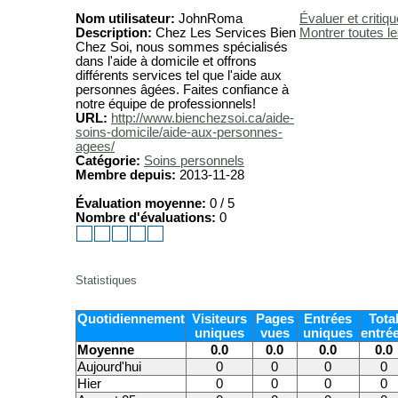
Nom utilisateur:
JohnRoma
Évaluer et critiqu
Description:
Chez Les Services Bien
Montrer toutes le
Chez Soi, nous sommes spécialisés
dans l'aide à domicile et offrons
différents services tel que l'aide aux
personnes âgées. Faites confiance à
notre équipe de professionnels!
URL:
http://www.bienchezsoi.ca/aide-
soins-domicile/aide-aux-personnes-
agees/
Catégorie:
Soins personnels
Membre depuis:
2013-11-28
Évaluation moyenne:
0 / 5
Nombre d'évaluations:
0
Statistiques
Quotidiennement
Visiteurs
Pages
Entrées
Tota
uniques
vues
uniques
entré
Moyenne
0.0
0.0
0.0
0.0
Aujourd'hui
0
0
0
0
Hier
0
0
0
0