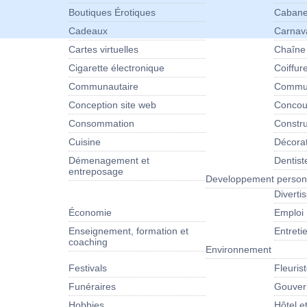
Boutiques Érotiques
Cabane
Cadeaux
Carnav
Cartes virtuelles
Chaîne
Cigarette électronique
Coiffur
Communautaire
Commun
Conception site web
Concour
Consommation
Constru
Cuisine
Décora
Démenagement et
Dentist
entreposage
Developpement person
Diverti
Économie
Emploi
Enseignement, formation et
Entret
coaching
Environnement
Festivals
Fleuris
Funéraires
Gouver
Hobbies
Hôtel e