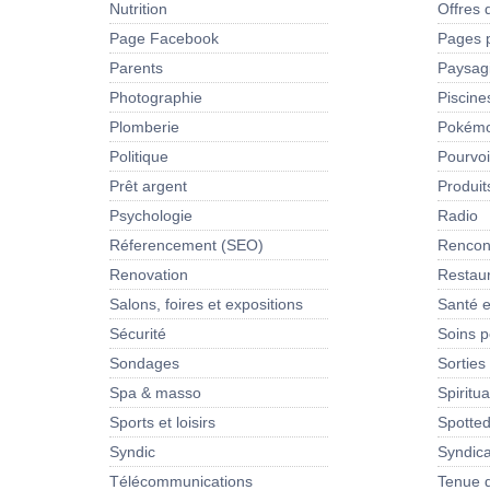
Nutrition
Offres 
Page Facebook
Pages 
Parents
Paysag
Photographie
Piscine
Plomberie
Pokém
Politique
Pourvoi
Prêt argent
Produit
Psychologie
Radio
Réferencement (SEO)
Rencon
Renovation
Restau
Salons, foires et expositions
Santé e
Sécurité
Soins p
Sondages
Sorties
Spa & masso
Spiritua
Sports et loisirs
Spotte
Syndic
Syndica
Télécommunications
Tenue d