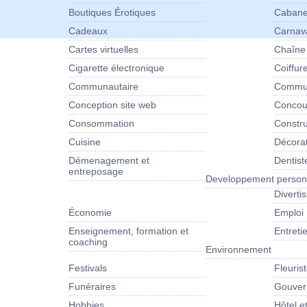
Boutiques Érotiques
Cabane
Cadeaux
Carnav
Cartes virtuelles
Chaîne
Cigarette électronique
Coiffur
Communautaire
Commun
Conception site web
Concour
Consommation
Constru
Cuisine
Décora
Démenagement et
Dentist
entreposage
Developpement person
Diverti
Économie
Emploi
Enseignement, formation et
Entret
coaching
Environnement
Festivals
Fleuris
Funéraires
Gouver
Hobbies
Hôtel e