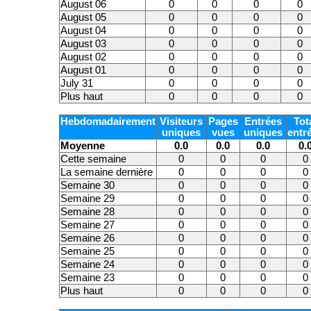
August 06
0
0
0
0
August 05
0
0
0
0
August 04
0
0
0
0
August 03
0
0
0
0
August 02
0
0
0
0
August 01
0
0
0
0
July 31
0
0
0
0
Plus haut
0
0
0
0
Hebdomadairement
Visiteurs
Pages
Entrées
Tot
uniques
vues
uniques
entr
Moyenne
0.0
0.0
0.0
0.
Cette semaine
0
0
0
0
La semaine dernière
0
0
0
0
Semaine 30
0
0
0
0
Semaine 29
0
0
0
0
Semaine 28
0
0
0
0
Semaine 27
0
0
0
0
Semaine 26
0
0
0
0
Semaine 25
0
0
0
0
Semaine 24
0
0
0
0
Semaine 23
0
0
0
0
Plus haut
0
0
0
0