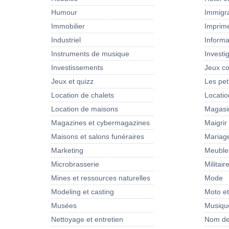
Humour
Immigra
Immobilier
Imprim
Industriel
Informa
Instruments de musique
Investi
Investissements
Jeux co
Jeux et quizz
Les pet
Location de chalets
Locati
Location de maisons
Magasi
Magazines et cybermagazines
Maigrir
Maisons et salons funéraires
Mariag
Marketing
Meubles
Microbrasserie
Militair
Mines et ressources naturelles
Mode
Modeling et casting
Moto e
Musées
Musiqu
Nettoyage et entretien
Nom de