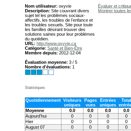
Nom utilisateur:
oxyvie
Évaluer et critiqu
Description:
Site couvrant divers
Montrer toutes le
sujet tel les problèmes sociaux-
affectifs, les troubles de l'enfance et
les troubles sexuels. Site pour toute
les familles désirant trouver des
solutions saines pour leur problèmes
du quotidien.
URL:
http://www.oxyvie.ca
Catégorie:
Santé et Bien-Être
Membre depuis:
2012-12-04
Évaluation moyenne:
3 / 5
Nombre d'évaluations:
1
Statistiques
Quotidiennement
Visiteurs
Pages
Entrées
Tota
uniques
vues
uniques
entré
Moyenne
0.0
0.0
0.0
0.0
Aujourd'hui
0
0
0
0
Hier
0
0
0
0
August 07
0
0
0
0