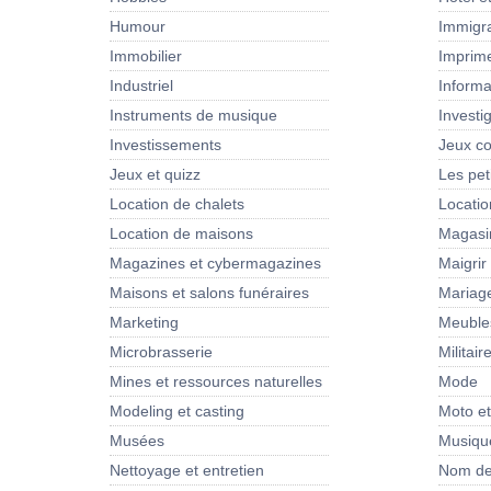
Humour
Immigra
Immobilier
Imprim
Industriel
Informa
Instruments de musique
Investi
Investissements
Jeux co
Jeux et quizz
Les pet
Location de chalets
Locati
Location de maisons
Magasi
Magazines et cybermagazines
Maigrir
Maisons et salons funéraires
Mariag
Marketing
Meubles
Microbrasserie
Militair
Mines et ressources naturelles
Mode
Modeling et casting
Moto e
Musées
Musiqu
Nettoyage et entretien
Nom de