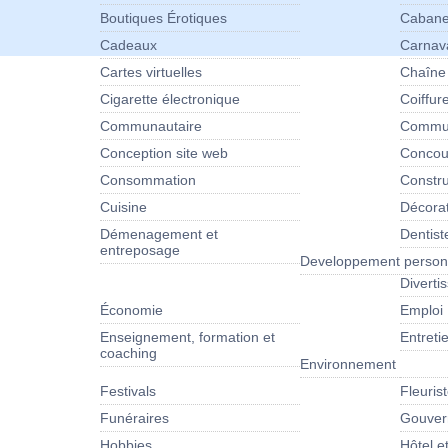
Boutiques Érotiques
Cabane
Cadeaux
Carnav
Cartes virtuelles
Chaîne
Cigarette électronique
Coiffur
Communautaire
Commun
Conception site web
Concour
Consommation
Constru
Cuisine
Décora
Démenagement et
Dentist
entreposage
Developpement person
Diverti
Économie
Emploi
Enseignement, formation et
Entret
coaching
Environnement
Festivals
Fleuris
Funéraires
Gouver
Hobbies
Hôtel e