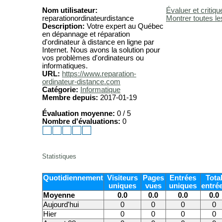
Nom utilisateur:
Évaluer et critiqu
reparationordinateurdistance
Montrer toutes le
Description:
Votre expert au Québec
en dépannage et réparation
d'ordinateur à distance en ligne par
Internet. Nous avons la solution pour
vos problèmes d'ordinateurs ou
informatiques.
URL:
https://www.reparation-
ordinateur-distance.com
Catégorie:
Informatique
Membre depuis:
2017-01-19
Évaluation moyenne:
0 / 5
Nombre d'évaluations:
0
Statistiques
Quotidiennement
Visiteurs
Pages
Entrées
Tota
uniques
vues
uniques
entré
Moyenne
0.0
0.0
0.0
0.0
Aujourd'hui
0
0
0
0
Hier
0
0
0
0