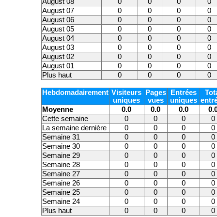
August 08
0
0
0
0
August 07
0
0
0
0
August 06
0
0
0
0
August 05
0
0
0
0
August 04
0
0
0
0
August 03
0
0
0
0
August 02
0
0
0
0
August 01
0
0
0
0
Plus haut
0
0
0
0
Hebdomadairement
Visiteurs
Pages
Entrées
Tot
uniques
vues
uniques
entr
Moyenne
0.0
0.0
0.0
0.
Cette semaine
0
0
0
0
La semaine dernière
0
0
0
0
Semaine 31
0
0
0
0
Semaine 30
0
0
0
0
Semaine 29
0
0
0
0
Semaine 28
0
0
0
0
Semaine 27
0
0
0
0
Semaine 26
0
0
0
0
Semaine 25
0
0
0
0
Semaine 24
0
0
0
0
Plus haut
0
0
0
0